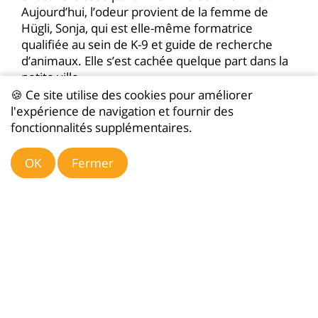
Aujourd’hui, l’odeur provient de la femme de
Hügli, Sonja, qui est elle-même formatrice
qualifiée au sein de K-9 et guide de recherche
d’animaux. Elle s’est cachée quelque part dans la
petite ville.
🍪 Ce site utilise des cookies pour améliorer
Kaya fait quelques pas. Puis elle traverse la rue,
l'expérience de navigation et fournir des
renifle une bordure de trottoir, fait des allers-
fonctionnalités supplémentaires.
retours pendant un moment. C’est typique,
déclare Markus Hügli. Le chien de recherche doit
OK
Fermer
d’abord suivre la piste. Cela implique parfois qu’il
se fasse une sorte d’idée générale de la situation.
C’est apparemment ce qu’a fait Kaya, car elle
poursuit maintenant sa route avec détermination.
Elle ne se laisse pas non plus déranger par un
piéton qui promène son chien.
Du fromage frais en récompense
Pendant environ dix minutes, la chienne guide sa
propriétaire et Markus Hügli à travers la petite