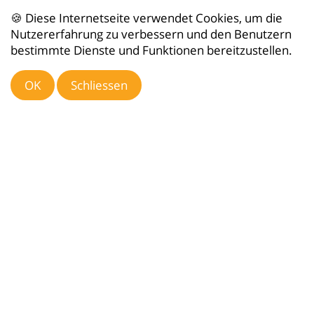
🍪 Diese Internetseite verwendet Cookies, um die
Nutzererfahrung zu verbessern und den Benutzern
... dass Brot keine geeignete Nahrung
bestimmte Dienste und Funktionen bereitzustellen.
für Wasservögel ist.
OK
Schliessen
zurück zur Übersicht
Das könnte dich auch interessieren …